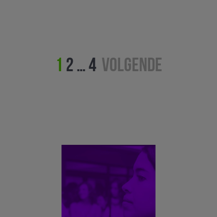
Berichten
1
2
…
4
Volgende
paginering