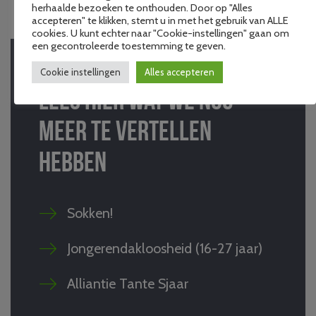
HUMAN
herhaalde bezoeken te onthouden. Door op "Alles
accepteren" te klikken, stemt u in met het gebruik van ALLE
cookies. U kunt echter naar "Cookie-instellingen" gaan om
een gecontroleerde toestemming te geven.
Cookie instellingen
Alles accepteren
Lees hier wat we nog
meer te vertellen
hebben
Sokken!
Jongerendakloosheid (16-27 jaar)
Alliantie Tante Sjaar