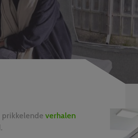
e prikkelende
verhalen
.